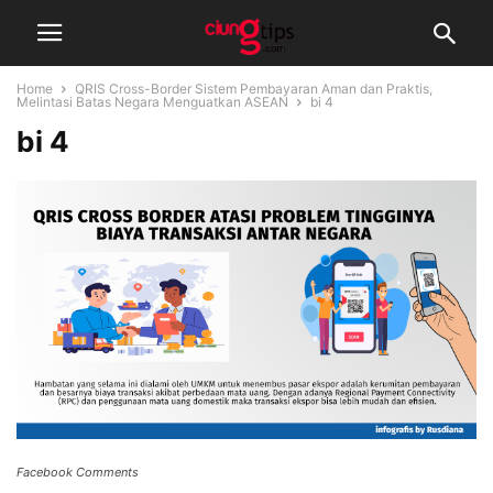
Home
QRIS Cross-Border Sistem Pembayaran Aman dan Praktis,
Melintasi Batas Negara Menguatkan ASEAN
bi 4
bi 4
Facebook Comments