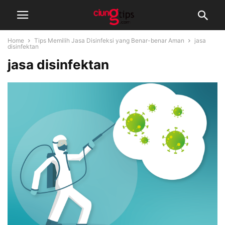
Home
Tips Memilih Jasa Disinfeksi yang Benar-benar Aman
jasa
disinfektan
jasa disinfektan