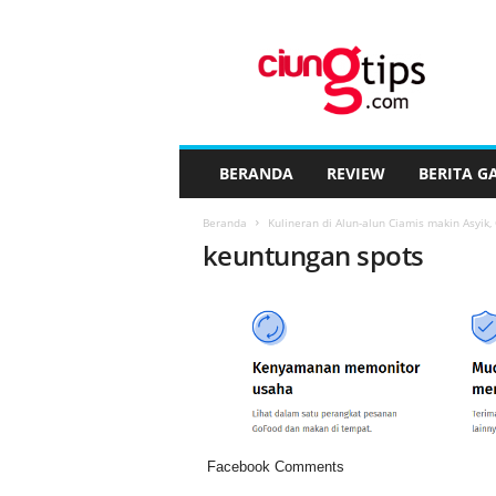
C
i
u
n
g
t
i
BERANDA
REVIEW
BERITA G
p
s
Beranda
Kulineran di Alun-alun Ciamis makin Asyi
™
keuntungan spots
Facebook Comments