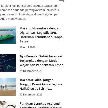
terakhir kali ponsel cerdas Anda terasa lebih
i brankas daripada perangkat komunikasi? Di
yang semakin tidak dapat diprediksi, dompet
l Anda menawarkan...
Merajut Nusantara dengan
Digitalisasi Logistik: SPIL
Hadirkan Kemudahan Tanpa
Batas
19 April 2026
Tips Pemula: Solusi Investasi
Terjangkau dengan Modal
Wajar dan Pendekatan Aman
24 Desember 2025
Tua atau Sakit? Jangan
Tunggu! Premi Asuransi Jiwa
Naik Drastis Seiring...
17 Desember 2025
Panduan Lengkap Asuransi
Kecelakaan: Melindungi Diri