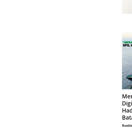
Mer
Digi
Had
Bat
Rusdi