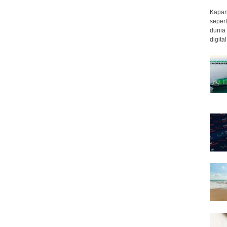
Kapan 
sepert
dunia 
digita