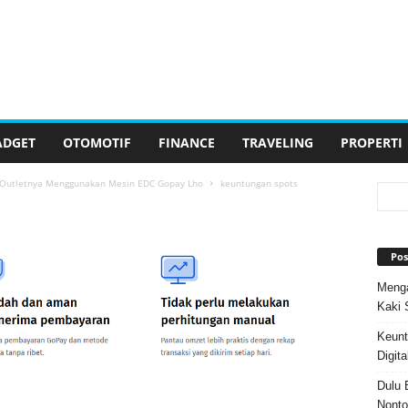
ADGET
OTOMOTIF
FINANCE
TRAVELING
PROPERTI
k, Outletnya Menggunakan Mesin EDC Gopay Lho
keuntungan spots
Pos
Menga
Kaki 
Keunt
Digita
Dulu 
Nonto