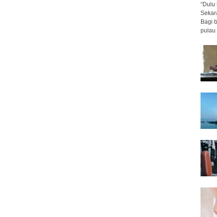
“Dulu 
Sekar
Bagi 
pulau 