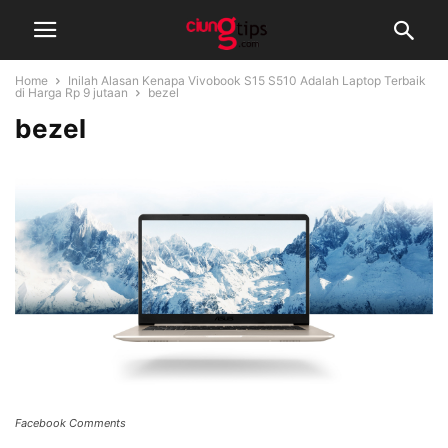
Home
Inilah Alasan Kenapa Vivobook S15 S510 Adalah Laptop Terbaik
di Harga Rp 9 jutaan
bezel
bezel
Facebook Comments