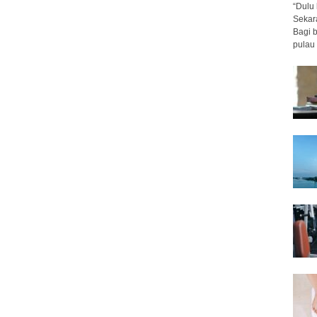
“Dulu 
Sekar
Bagi 
pulau 