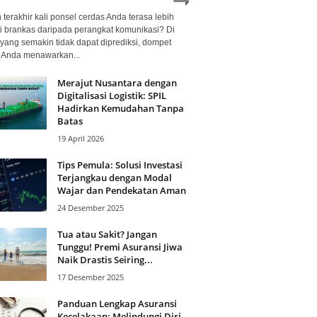
terakhir kali ponsel cerdas Anda terasa lebih
i brankas daripada perangkat komunikasi? Di
yang semakin tidak dapat diprediksi, dompet
l Anda menawarkan...
Merajut Nusantara dengan
Digitalisasi Logistik: SPIL
Hadirkan Kemudahan Tanpa
Batas
19 April 2026
Tips Pemula: Solusi Investasi
Terjangkau dengan Modal
Wajar dan Pendekatan Aman
24 Desember 2025
Tua atau Sakit? Jangan
Tunggu! Premi Asuransi Jiwa
Naik Drastis Seiring...
17 Desember 2025
Panduan Lengkap Asuransi
Kecelakaan: Melindungi Diri