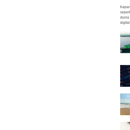
Kapan 
sepert
dunia 
digita