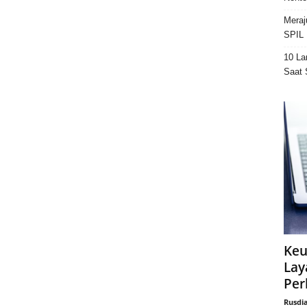
Meraj
SPIL 
10 La
Saat 
Keu
Lay
Per
Rusdi