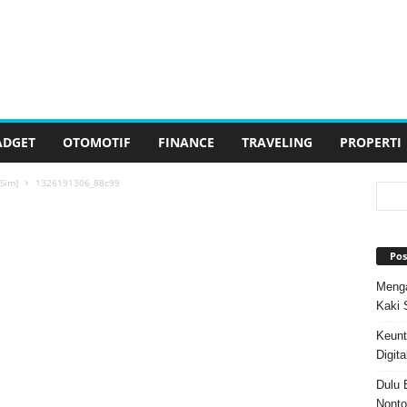
ADGET
OTOMOTIF
FINANCE
TRAVELING
PROPERTI
Sim]
1326191306_88c99
Pos
Menga
Kaki 
Keunt
Digita
Dulu 
Nonto