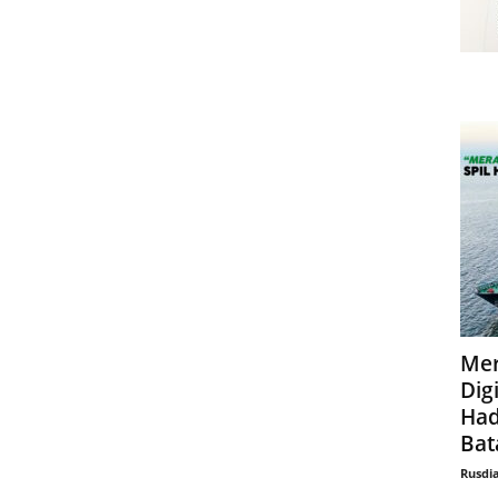
Mer
Digi
Had
Bat
Rusdi