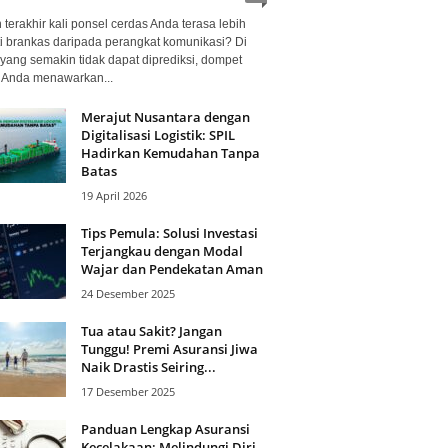
terakhir kali ponsel cerdas Anda terasa lebih
i brankas daripada perangkat komunikasi? Di
yang semakin tidak dapat diprediksi, dompet
l Anda menawarkan...
Merajut Nusantara dengan
Digitalisasi Logistik: SPIL
Hadirkan Kemudahan Tanpa
Batas
19 April 2026
Tips Pemula: Solusi Investasi
Terjangkau dengan Modal
Wajar dan Pendekatan Aman
24 Desember 2025
Tua atau Sakit? Jangan
Tunggu! Premi Asuransi Jiwa
Naik Drastis Seiring...
17 Desember 2025
Panduan Lengkap Asuransi
Kecelakaan: Melindungi Diri