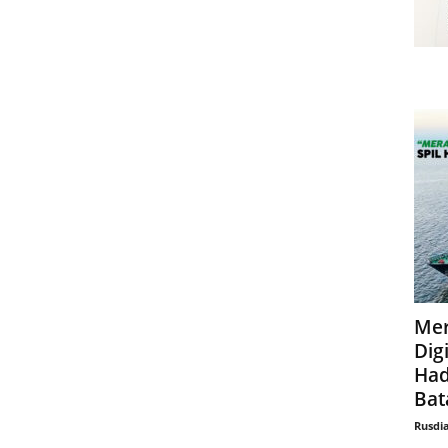
Mer
Digi
Had
Bat
Rusdi