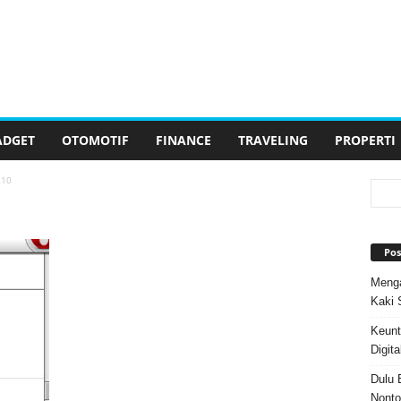
ADGET
OTOMOTIF
FINANCE
TRAVELING
PROPERTI
210
Pos
Menga
Kaki 
Keunt
Digita
Dulu 
Nonto