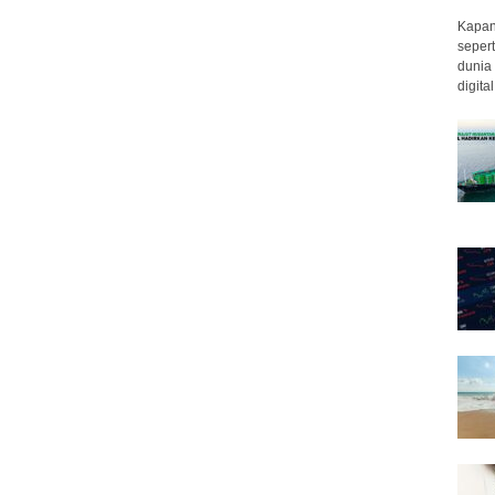
Kapan 
sepert
dunia 
digita