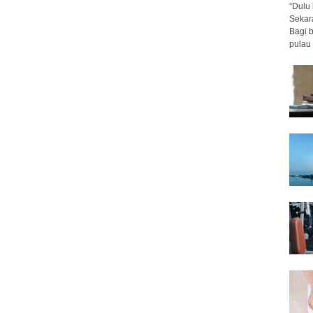
“Dulu 
Sekar
Bagi 
pulau 