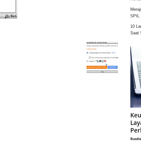
Meraj
SPIL 
10 La
Saat 
Keu
Lay
Per
Rusdi