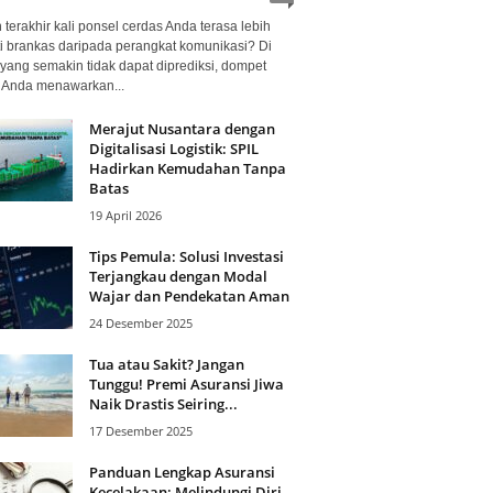
terakhir kali ponsel cerdas Anda terasa lebih
i brankas daripada perangkat komunikasi? Di
yang semakin tidak dapat diprediksi, dompet
l Anda menawarkan...
Merajut Nusantara dengan
Digitalisasi Logistik: SPIL
Hadirkan Kemudahan Tanpa
Batas
19 April 2026
Tips Pemula: Solusi Investasi
Terjangkau dengan Modal
Wajar dan Pendekatan Aman
24 Desember 2025
Tua atau Sakit? Jangan
Tunggu! Premi Asuransi Jiwa
Naik Drastis Seiring...
17 Desember 2025
Panduan Lengkap Asuransi
Kecelakaan: Melindungi Diri