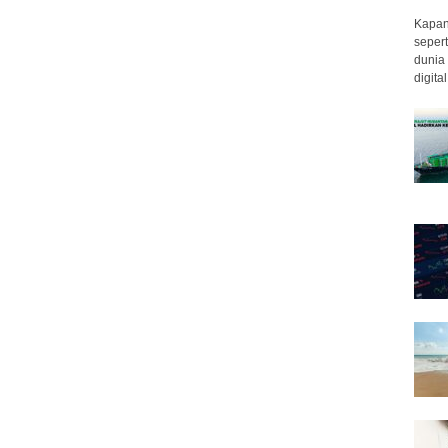
Kapan 
sepert
dunia 
digita