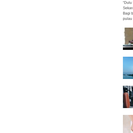
“Dulu 
Sekar
Bagi 
pulau 