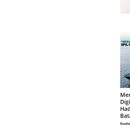
Mer
Digi
Had
Bat
Rusdi