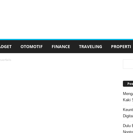
ADGET
OTOMOTIF
FINANCE
TRAVELING
PROPERTI
verfails
Pos
Menga
Kaki 
Keunt
Digita
Dulu 
Nonto